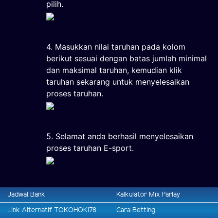
pilih.
4. Masukkan nilai taruhan pada kolom
berikut sesuai dengan batas jumlah minimal
dan maksimal taruhan, kemudian klik
taruhan sekarang untuk menyelesaikan
proses taruhan.
5. Selamat anda berhasil menyelesaikan
proses taruhan E-sport.
Jadwal Bank
Kalkulator Mix Parlay
Link Alternatif TOKOHOKI78
Cara Betting