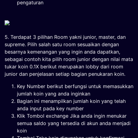
pengaturan
5. Terdapat 3 pilihan Room yakni junior, master, dan
supreme. Pilih salah satu room sesuaikan dengan
besarnya kemenangan yang ingin anda dapatkan,
sebagai contoh kita pilih room junior dengan nilai mata
tukar koin 0.1X berikut merupakan lobby dari room
junior dan penjelasan setiap bagian penukaran koin.
Key Number berikut berfungsi untuk memasukkan
jumlah koin yang anda inginkan
Bagian ini menampilkan jumlah koin yang telah
anda input pada key number
Klik Tombol exchange Jika anda ingin menukar
semua saldo yang tersedia di akun anda menjadi
koin