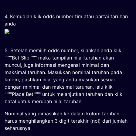
4. Kemudian klik odds number tim atau partai taruhan
anda
5. Setelah memilih odds number, silahkan anda klik
""""Bet Slip"""" maka tampilan nilai taruhan akan
muncul, juga informasi mengenai minimal dan
maksimal taruhan. Masukkan nominal taruhan pada
kolom, pastikan nilai yang anda masukan sesuai
dengan minimal dan maksimal taruhan, lalu klik
""""Place Bet"""" untuk melanjutkan taruhan dan klik
batal untuk merubah nilai taruhan.
Nominal yang dimasukan ke dalam kolom taruhan
harus menghilangkan 3 digit terakhir (nol) dari jumlah
seharusnya.