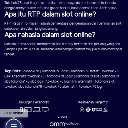
Tokohoki78 adalah agen slot online terpercaya dan terbesar di Indonesia
dengan menyediakan info slot gacor hari ini dan bocoran togel terlengkap.
Apa itu RTP dalam slot online?
RTP (Return To Player) adalah persentase pengembalian dari permainan slot
untuk pemain dalam jangka panjang.
Apa rahasia dalam slot online?
Rahasia utama adalah memperhatikan history bermain dan peluang yang ada.
Jangan lupa untuk selalu menarik kemenangan (withdraw) jika sudah mencapai
target.
Tags Slots:
Tokohoki78
|
Tokohoki78 Login
|
Tokohoki78 Daftar
|
Tokohoki78
Link Alternatif
tokohoki78
|
tokohoki78 Login
|
Tokohoki78 slot
|
tokohoki78
slot
tokohoki178 slot login
|
tokohoki78 login link alternatif
|
tokohoki slot
|
tokohoki slot
tokohoki78
|
tokohoki78 alternatif
|
tokohoki78 login
Dukungan Perangkat :
Keamanan Terjamin :
KLIK DISINI!
Lisensi :