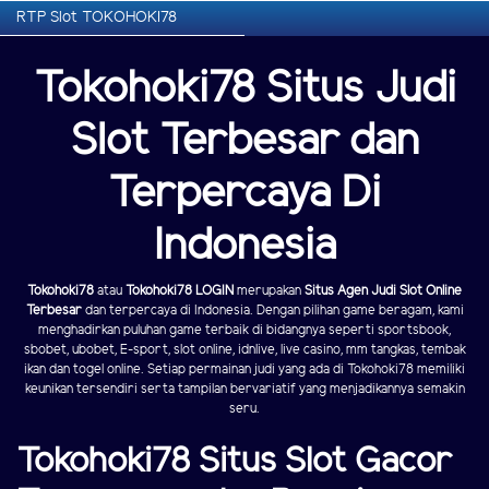
RTP Slot TOKOHOKI78
Tokohoki78 Situs Judi
Slot Terbesar dan
Terpercaya Di
Indonesia
Tokohoki78
atau
Tokohoki78 LOGIN
merupakan
Situs Agen Judi Slot Online
Terbesar
dan terpercaya di Indonesia. Dengan pilihan game beragam, kami
menghadirkan puluhan game terbaik di bidangnya seperti sportsbook,
sbobet, ubobet, E-sport, slot online, idnlive, live casino, mm tangkas, tembak
ikan dan togel online. Setiap permainan judi yang ada di Tokohoki78 memiliki
keunikan tersendiri serta tampilan bervariatif yang menjadikannya semakin
seru.
Tokohoki78 Situs Slot Gacor