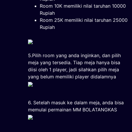
Room 10K memiliki nilai taruhan 10000
Rupiah
Room 25K memiliki nilai taruhan 25000
Rupiah
5.Pilih room yang anda inginkan, dan pilih
meja yang tersedia. Tiap meja hanya bisa
diisi oleh 1 player, jadi silahkan pilih meja
yang belum memiliki player didalamnya
6. Setelah masuk ke dalam meja, anda bisa
memulai permainan MM BOLATANGKAS