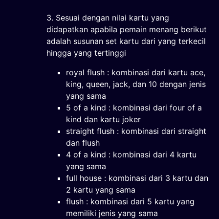
3. Sesuai dengan nilai kartu yang
didapatkan apabila pemain menang berikut
adalah susunan set kartu dari yang terkecil
hingga yang tertinggi
royal flush : kombinasi dari kartu ace,
king, queen, jack, dan 10 dengan jenis
yang sama
5 of a kind : kombinasi dari four of a
kind dan kartu joker
straight flush : kombinasi dari straight
dan flush
4 of a kind : kombinasi dari 4 kartu
yang sama
full house : kombinasi dari 3 kartu dan
2 kartu yang sama
flush : kombinasi dari 5 kartu yang
memiliki jenis yang sama