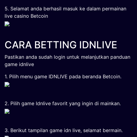
5. Selamat anda berhasil masuk ke dalam permainan
live casino Betcoin
CARA BETTING IDNLIVE
Pastikan anda sudah login untuk melanjutkan panduan
game idnlive
1. Pilih menu game IDNLIVE pada beranda Betcoin.
2. Pilih game Idnlive favorit yang ingin di mainkan.
3. Berikut tampilan game idn live, selamat bermain.