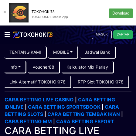
×
TOKOHOKI78
Download
TOKOHOKI78 Mobile App
MASUK
DAFTAR
TENTANG KAMI
MOBILE
Jadwal Bank
Info
voucher88
Kalkulator Mix Parlay
Link Alternatif TOKOHOKI78
RTP Slot TOKOHOKI78
CARA BETTING LIVE CASINO
|
CARA BETTING
IDNLIVE
|
CARA BETTING SPORTSBOOK
|
CARA
BETTING SLOTS
|
CARA BETTING TEMBAK IKAN
|
CARA BETTING MM
|
CARA BETTING ESPORT
CARA BETTING LIVE